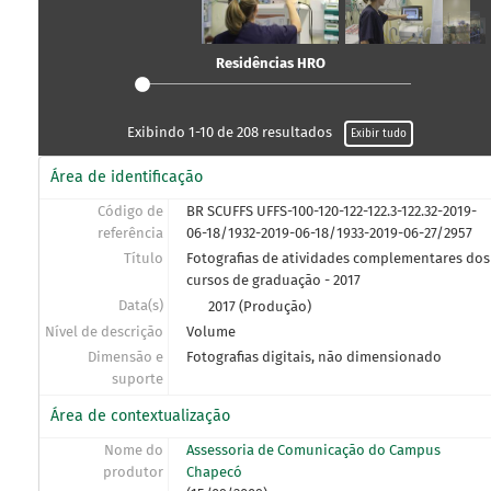
[Série] 300 - EXTENSÃO
[Série] 500 - ASSISTÊNCIA ESTUDANTIL
Residências HRO
[Série] 900 - ASSUNTOS DIVERSOS
Exibindo 1-10 de 208 resultados
Exibir tudo
Área de identificação
Código de
BR SCUFFS UFFS-100-120-122-122.3-122.32-2019-
referência
06-18/1932-2019-06-18/1933-2019-06-27/2957
Título
Fotografias de atividades complementares dos
cursos de graduação - 2017
Data(s)
2017 (Produção)
Nível de descrição
Volume
Dimensão e
Fotografias digitais, não dimensionado
suporte
Área de contextualização
Nome do
Assessoria de Comunicação do Campus
produtor
Chapecó