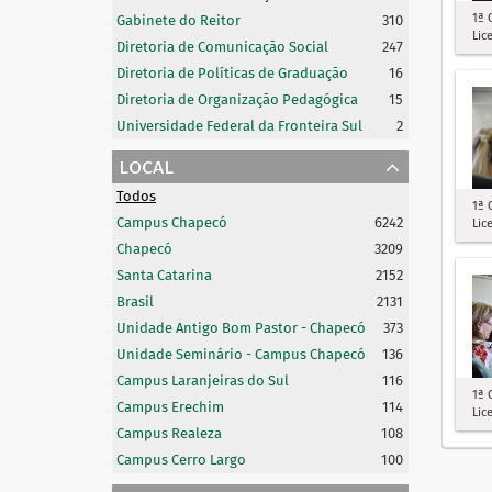
1ª 
Gabinete do Reitor
310
Lic
Diretoria de Comunicação Social
247
Diretoria de Políticas de Graduação
16
Diretoria de Organização Pedagógica
15
Universidade Federal da Fronteira Sul
2
local
Todos
1ª 
Campus Chapecó
6242
Lic
Chapecó
3209
Santa Catarina
2152
Brasil
2131
Unidade Antigo Bom Pastor - Chapecó
373
Unidade Seminário - Campus Chapecó
136
Campus Laranjeiras do Sul
116
1ª 
Campus Erechim
114
Lic
Campus Realeza
108
Campus Cerro Largo
100