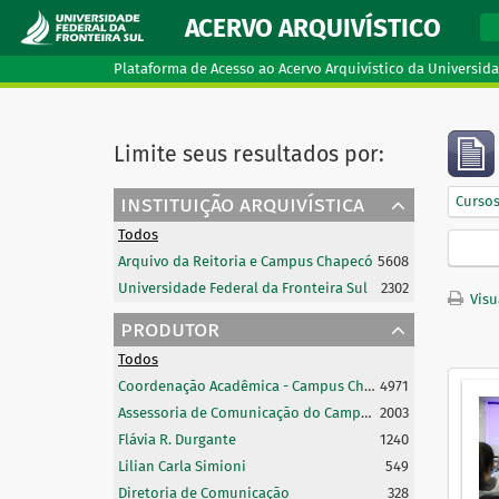
ACERVO ARQUIVÍSTICO
Plataforma de Acesso ao Acervo Arquivístico da Universida
Limite seus resultados por:
instituição arquivística
Curso
Todos
Arquivo da Reitoria e Campus Chapecó
5608
Universidade Federal da Fronteira Sul
2302
Visu
produtor
Todos
Coordenação Acadêmica - Campus Chapecó
4971
Assessoria de Comunicação do Campus Chapecó
2003
Flávia R. Durgante
1240
Lilian Carla Simioni
549
Diretoria de Comunicação
328